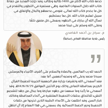
خدمة كتاب الله لأكثر من 1400 طالبة وطالب، وقد خرّجت العديد من حفاظ
كتاب الله خلال السنوات الماضية، وهي مستمرة في التطوير والتقدم في
كل ما يخدم كتاب الله تعالى، فنوصي بدعمهم والبذل والإنفاق في
سبيل تعليم كتاب الله، كل بما يستطيع.
نسأل الله أن يبارك في الجهود ويعطي كل منفق خلفًا.
وصلى الله وسلم على نبينا محمد
م. سراج بن أحمد الغامدي
رئيس بلدية محافظة النماص (سابقاً)
الحمد لله رب العالمين، والصلاة والسلام على أشرف الأنبياء والمرسلين،
سيدنا محمد وعلى آله وصحبه أجمعين، أما بعد:
فقد أسعدني الله وتشرفت بزيارة مقر الجمعية الخيرية لتحفيظ القرآن
الكريم بمحافظة النماص وذلك يوم الاثنين الموافق 1428/11/29هـ، وقد
أسعدني ما رأيت وما سمعت من جهود مباركة وما يبذل من جهد لتشجيع
النشء للالتحاق بحلقات التحفيظ المنتشرة في أنحاء المحافظة وكذلك
كبار السن، وقد اطلعت على الأعداد الطيبة الذين تخرجوا من حلقات
التحفيظ ودور الحفظ النسائية، ولا يسعني في هذا المقام إلا أن ابتهل