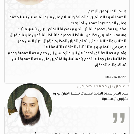
بسم الله الرحمن الرحيم
الحمد لله رب العالمين، والصلاة والسلام على سيد المرسلين نبينا محمد
وعلى آله وصحبه أجمعين، أما بعد:
فقد زرت مقر جمعية القرآن الكريم بمدينة النماص ببني شهر، فرأيت
وسمعت ماسرني جدًا من نشاط الجمعية ونشاط القائمين عليها وإقبال
الطلاب والطالبات على تعلم القرآن العظيم وإقبال كبار السن ممن
يرغب في التعلم، و بلغتنا أنباء الحلقات التابعة لها.
وأمام هذه الحقائق ندعو أهل البر والإحسان إلى دعم هذه الجمعية ودعم
حلقاتها بما يجعلها تقوم بأعمالها، والقائمين على هذه الجمعية أهل
أمانة، والله الموفق.
1426/6/22هـ
د. عثمان بن محمد الصديقي
المدير العام للادارة العامة لجمعيات تحفيظ القرآن بوزارة
الشؤون الإسلامية