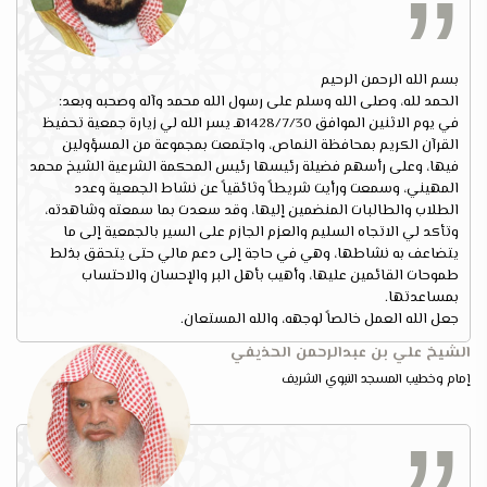
بسم الله الرحمن الرحيم
الحمد لله، وصلى الله وسلم على رسول الله محمد وآله وصحبه وبعد:
في يوم الاثنين الموافق 1428/7/30هـ يسر الله لي زيارة جمعية تحفيظ
القرآن الكريم بمحافظة النماص، واجتمعت بمجموعة من المسؤولين
فيها، وعلى رأسهم فضيلة رئيسها رئيس المحكمة الشرعية الشيخ محمد
المهيني، وسمعت ورأيت شريطاً وثائقياً عن نشاط الجمعية وعدد
الطلاب والطالبات المنضمين إليها، وقد سعدت بما سمعته وشاهدته،
وتأكد لي الاتجاه السليم والعزم الجازم على السير بالجمعية إلى ما
يتضاعف به نشاطها، وهي في حاجة إلى دعم مالي حتى يتحقق بذلط
طموحات القائمين عليها، وأهيب بأهل البر والإحسان والاحتساب
بمساعدتها.
جعل الله العمل خالصاً لوجهه، والله المستعان.
الشيخ علي بن عبدالرحمن الحذيفي
إمام وخطيب المسجد النبوي الشريف