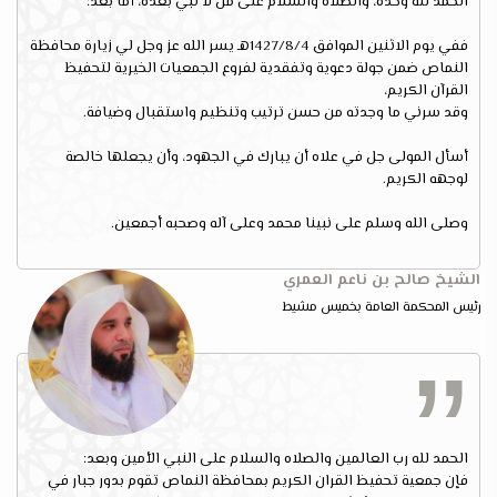
الحمد لله وحده، والصلاة والسلام على من لا نبي بعده، أما بعد:
ففي يوم الاثنين الموافق 1427/8/4هـ يسر الله عز وجل لي زيارة محافظة
النماص ضمن جولة دعوية وتفقدية لفروع الجمعيات الخيرية لتحفيظ
القرآن الكريم،
وقد سرني ما وجدته من حسن ترتيب وتنظيم واستقبال وضيافة.
أسأل المولى جل في علاه أن يبارك في الجهود، وأن يجعلها خالصة
لوجهه الكريم.
وصلى الله وسلم على نبينا محمد وعلى آله وصحبه أجمعين.
الشيخ صالح بن ناعم العمري
رئيس المحكمة العامة بخميس مشيط
الحمد لله رب العالمين والصلاه والسلام على النبي الأمين وبعد:
فإن جمعية تحفيظ القران الكريم بمحافظة النماص تقوم بدور جبار في