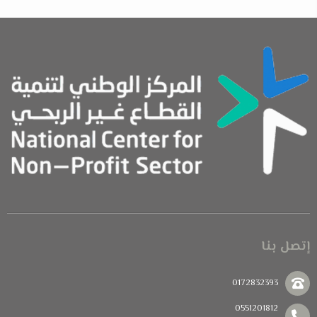
إتصل بنا
0172832393
0551201812