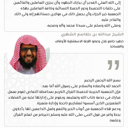
إلى الله العلي القدير أن يبارك الجهود وأن يجزي العاملين والقائمين
على حلقات التحفيظ ودور الحفظ النسائية وكافة العاملين بهذه
الجمعية خير الجزاء وأن يجعل ذلك في موازين حسناتهم إنه ولي ذلك
والقادر عليه.
وصلى الله وسلم على سيدنا محمد وآله وصحبه.
الشيخ عبدالله بن بلقاسم الشهري
خطيب جامع بلال وعضو اللجنة الاستشارية للأوقاف
والمساجد
بسم الله الرحمن الرحيم
الحمد لله والصلاة والسلام على رسول الله أما بعد:
فإن الجمعية الخيرية لتحفيظ القران الكريم بمحافظة النماص تقوم بعمل
مبارك في خدمة كتاب الله وتعليمه، ويقوم على إدارتها نخبة من الفضلاء
المتميزين الذين أسسوا لمشاريع ناجحة وإدارة متميزة.
ودعم هذه الجمعية من أبواب الخير والنفع ولعل الداعمين لها يأخذون
بحظ وافر من قول النبي صلى الله عليه وسلم (خيركم من تعلم القرآن
وعلمه)