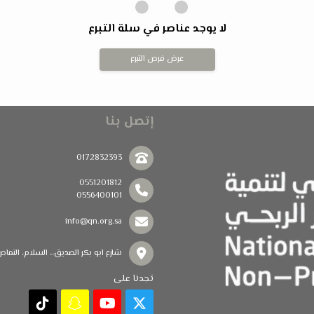
لا يوجد عناصر في سلة التبرع
عرض فرص التبرع
إتصل بنا
0172832393
0551201812
0556400101
info@qn.org.sa
شارع ابو بكر الصديق،، السلام، النماص 67392 (ps://goo.gl/maps/weFrVJJG2KvF6KPN6
تجدنا على