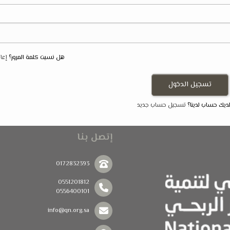
هل نسيت كلمة المرور؟
إعا
ديك حساب لدينا؟
تسجيل حساب جديد
إتصل بنا
0172832393
0551201812
0556400101
info@qn.org.sa