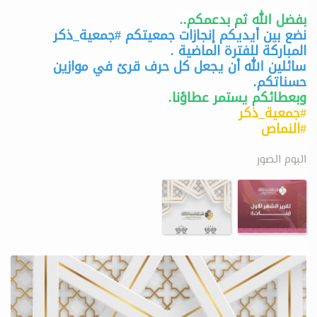
بفضل الله ثم بدعمكم..
نضع بين أيديكم إنجازات جمعيتكم #جمعية_ذكر
المباركة للفترة الماضية .
سائلين الله أن يجعل كل حرف قرئ في موازين
حسناتكم.
وبعطائكم يستمر عطاؤنا.
#جمعية_ذكر
#النماص
البوم الصور