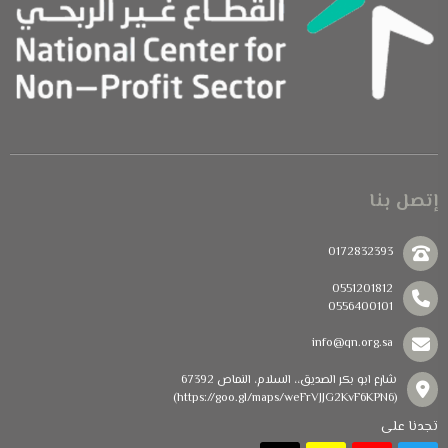
إتصل بنا
0172832393
0551201812
0556400101
info@qn.org.sa
شارع ابو بكر الصديق،، السلام، النماص 67392
(https://goo.gl/maps/weFrVJJG2KvF6KPN6)
تجدنا على