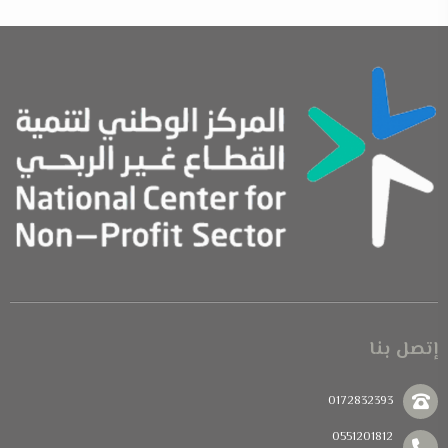
إتصل بنا
0172832393
0551201812