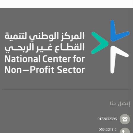
إتصل بنا
0172832393
0551201812